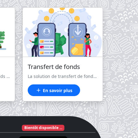
Transfert de fonds
La solution de collecte de fonds en ligne permet de collecter des fonds rapidement et efficacement pour divers projets ou causes sociales. <br /> Une simplicité d'utilisation accessible via une interface Web ou mobile Vous devez percevoir des loyers, des abonnements, des frais de scolarité, des remboursements ou des cotisations ? Digitalisez et facilitez vos collectes récurrentes.
La solution de transfert de fonds en ligne permet d'envoyer de l'argent rapidement et en toute sécurité à travers le monde.
En savoir plus
Bientôt disponible ...