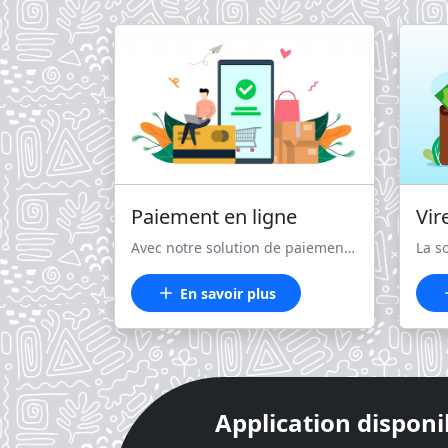
Paiement en ligne
Vir
Avec notre solution de paiement en ligne, acceptez et recevez les paiements de vos clients directement sur votre site en toute sécurité. <br /> Le paiement en ligne permet à vos clients de payer rapidement et facilement sur votre site ou votre application, quel que soit le moyen de paiement qu’ils utilisent et de partout dans le monde. <br /> WiniPayer est disponible dans <b class="text-primary">plus de 10 Pays</b> et met à disposition <b class="text-primary">plus de 35 moyens</b> de paiement.
En savoir plus
Application disponi