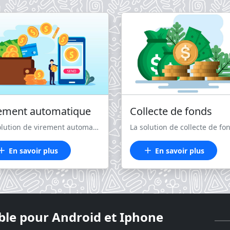
ement automatique
Collecte de fonds
La solution de virement automatique vous permet de transférer de l'argent facilement et instantanément de vos comptes marchands vers des comptes mobile money. <br /> Vous pouvez effectuer des virements en masse à plusieurs destinataires en une seule opération. <br /> Que vous ayez besoin de payer des salariés, des fournisseurs, des partenaires ou d'autres bénéficiaires, grâce à cette solution, le processus est simplifié et vous pouvez vous concentrer sur votre cœur de métier.
En savoir plus
En savoir plus
ble pour Android et Iphone