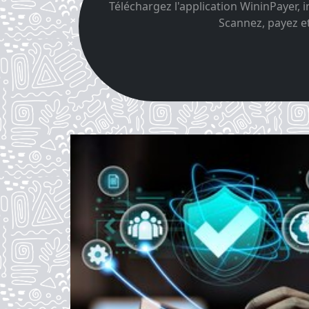
Téléchargez l'application WininPayer, 
Scannez, payez e